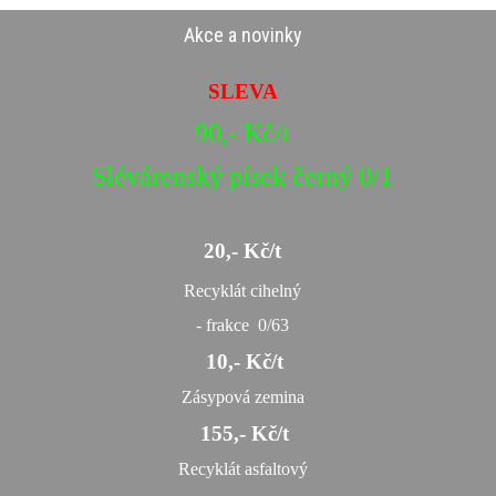
Akce a novinky
SLEVA
90,- Kč/t
Slévárenský písek černý 0/1
20,- Kč/t
Recyklát cihelný
- frakce 0/63
10,- Kč/t
Zásypová zemina
155,- Kč/t
Recyklát asfaltový