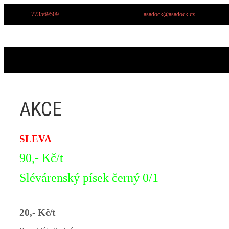
Tel.:
773569509
, 773982922, 777666205
Email:
asadock@asadock.cz
Místo: ul.
AKCE
SLEVA
90,- Kč/t
Slévárenský písek černý 0/1
20,- Kč/t