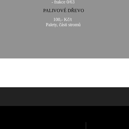
- frakce 0/63
PALIVOVÉ DŘEVO
100,- Kč/t
Palety, části stromů