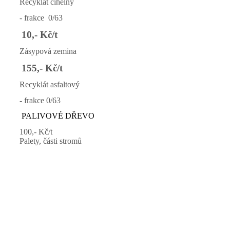
Recyklát cihelný
- frakce 0/63
10,- Kč/t
Zásypová zemina
155,- Kč/t
Recyklát asfaltový
- frakce 0/63
PALIVOVÉ DŘEVO
100,- Kč/t
Palety, části stromů